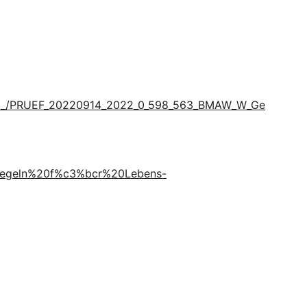
cht_/PRUEF_20220914_2022_0_598_563_BMAW_W_Ge
sregeln%20f%c3%bcr%20Lebens-