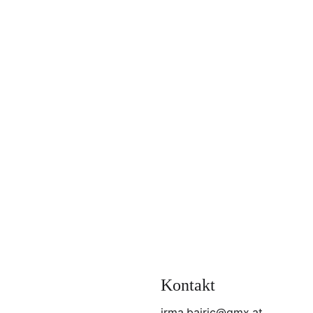
Kontakt
irma.bajric@gmx.at