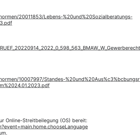
desnormen/20011853/Lebens-%20und%20Sozialberatungs-
3.pdf
wO/PRUEF_20220914_2022_0_598_563_BMAW_W_Gewerbere
undesnormen/10007997/Standes-%20und%20Aus%c3%bcbung
m%2024.01.2023.pdf
r Online-Streitbeilegung (OS) bereit:
cfm?event=main.home.chooseLanguage
um.